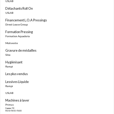
USLAB
Détachants Roll On
USLAB
Financement L.O.A Pressings
Direct Lease Group
Formation Pressing
Formation Aquadoria
Motivente
Gravure de médailles
Silca
Hygiènisant
Rampi
Les plus vendus
Lessives Liquide
Rampi
USLAB
Machines à laver
Primus
Gamme FX
FX350- FX450 - FX600