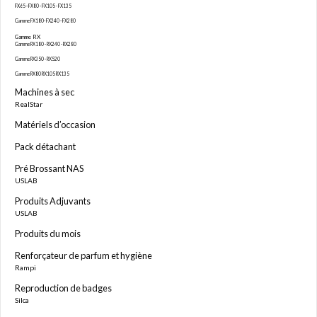
FX65 - FX80 - FX105 - FX135
Gamme FX180- FX240 - FX280
Gamme RX
Gamme RX180 - RX240 - RX280
Gamme RX350 - RX520
Gamme RX80 RX105 RX135
Machines à sec
RealStar
Matériels d’occasion
Pack détachant
Pré Brossant NAS
USLAB
Produits Adjuvants
USLAB
Produits du mois
Renforçateur de parfum et hygiène
Rampi
Reproduction de badges
Silca