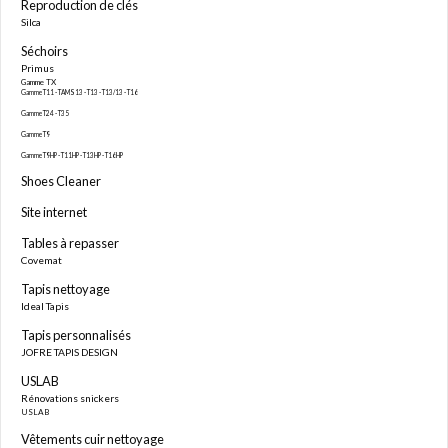
Reproduction de clés
Silca
Séchoirs
Primus
Gamme TX
Gamme T11 - TAMS13 - T13 - T13/13 - T16
Gamme T24 - T35
Gamme T9
Gamme T9HP - T11HP - T13HP - T16HP
Shoes Cleaner
Site internet
Tables à repasser
Covemat
Tapis nettoyage
Ideal Tapis
Tapis personnalisés
JOFRE TAPIS DESIGN
USLAB
Rénovations snickers
USLAB
Vêtements cuir nettoyage