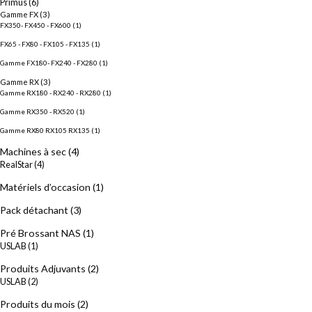
Primus
(6)
Gamme FX
(3)
FX350- FX450 - FX600
(1)
FX65 - FX80 - FX105 - FX135
(1)
Gamme FX180- FX240 - FX280
(1)
Gamme RX
(3)
Gamme RX180 - RX240 - RX280
(1)
Gamme RX350 - RX520
(1)
Gamme RX80 RX105 RX135
(1)
Machines à sec
(4)
RealStar
(4)
Matériels d’occasion
(1)
Pack détachant
(3)
Pré Brossant NAS
(1)
USLAB
(1)
Produits Adjuvants
(2)
USLAB
(2)
Produits du mois
(2)