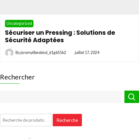
Uncategorized
Sécuriser un Pressing : Solutions de
Sécurité Adaptées
By
jeremylibeskind_d1g655k2
juillet 17, 2024
Rechercher
Recherche
Recherche
pour :