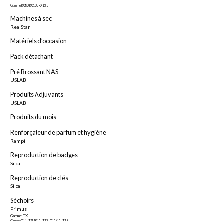
Gamme RX80 RX105 RX135
Machines à sec
RealStar
Matériels d’occasion
Pack détachant
Pré Brossant NAS
USLAB
Produits Adjuvants
USLAB
Produits du mois
Renforçateur de parfum et hygiène
Rampi
Reproduction de badges
Silca
Reproduction de clés
Silca
Séchoirs
Primus
Gamme TX
Gamme T11 - TAMS13 - T13 - T13/13 - T16