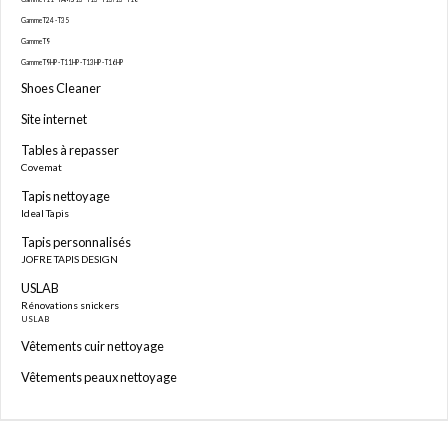
Gamme T24 - T35
Gamme T9
Gamme T9HP - T11HP - T13HP - T16HP
Shoes Cleaner
Site internet
Tables à repasser
Covemat
Tapis nettoyage
Ideal Tapis
Tapis personnalisés
JOFRE TAPIS DESIGN
USLAB
Rénovations snickers
USLAB
Vêtements cuir nettoyage
Vêtements peaux nettoyage