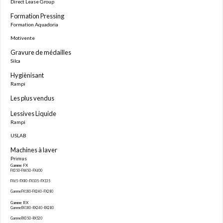
Direct Lease Group
Formation Pressing
Formation Aquadoria
Motivente
Gravure de médailles
Silca
Hygiènisant
Rampi
Les plus vendus
Lessives Liquide
Rampi
USLAB
Machines à laver
Primus
Gamme FX
FX350- FX450 - FX600
FX65 - FX80 - FX105 - FX135
Gamme FX180- FX240 - FX280
Gamme RX
Gamme RX180 - RX240 - RX280
Gamme RX350 - RX520