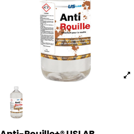
Anti-Rouille+® USLAB