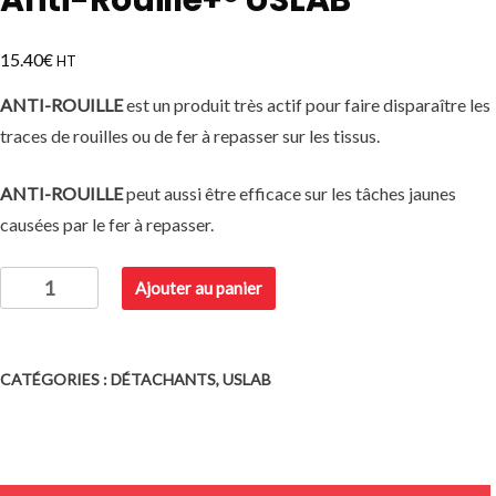
€
15.40
HT
ANTI-ROUILLE
est un produit très actif pour faire disparaître les
traces de rouilles ou de fer à repasser sur les tissus.
ANTI-ROUILLE
peut aussi être efficace sur les tâches jaunes
causées par le fer à repasser.
quantité
Ajouter au panier
de
Anti-
Rouille+®
CATÉGORIES :
DÉTACHANTS
,
USLAB
USLAB