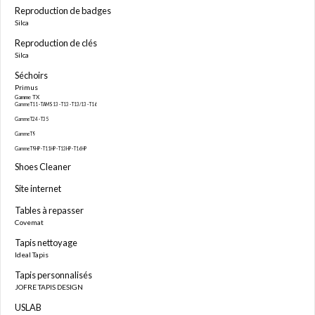
Reproduction de badges
Silca
Reproduction de clés
Silca
Séchoirs
Primus
Gamme TX
Gamme T11 - TAMS13 - T13 - T13/13 - T16
Gamme T24 - T35
Gamme T9
Gamme T9HP - T11HP - T13HP - T16HP
Shoes Cleaner
Site internet
Tables à repasser
Covemat
Tapis nettoyage
Ideal Tapis
Tapis personnalisés
JOFRE TAPIS DESIGN
USLAB