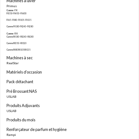
Machines à laver
Primus
Gamme FX
FX350- FX450 - FX600
FX65 - FX80 - FX105 - FX135
Gamme FX180- FX240 - FX280
Gamme RX
Gamme RX180 - RX240 - RX280
Gamme RX350 - RX520
Gamme RX80 RX105 RX135
Machines à sec
RealStar
Matériels d’occasion
Pack détachant
Pré Brossant NAS
USLAB
Produits Adjuvants
USLAB
Produits du mois
Renforçateur de parfum et hygiène
Rampi