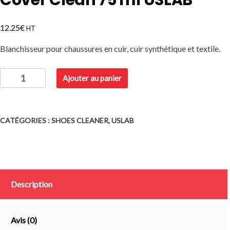
€
12.25
HT
Blanchisseur pour chaussures en cuir, cuir synthétique et textile.
quantité
Ajouter au panier
de
Cover
Clean
CATÉGORIES :
SHOES CLEANER
,
USLAB
75
ml
USLAB
Description
Avis (0)