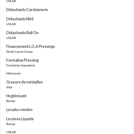
USLAB
Détachants Cordonnerie
Détachants NAS
USLAB
Détachants Roll On
USLAB
Financement L.O.A Pressings
Direct Lease Group
Formation Pressing
Formation Aquadoria
Motivente
Gravure de médailles
Silca
Hygiènisant
Rampi
Les plus vendus
Lessives Liquide
Rampi
USLAB