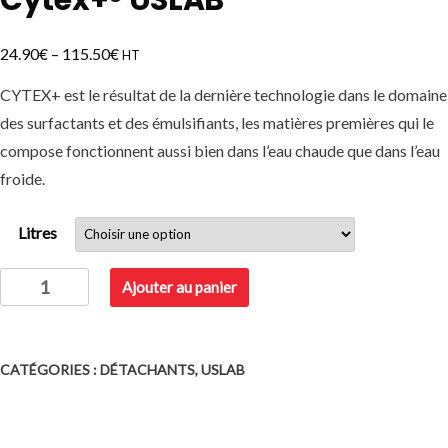
€
€
24.90
–
115.50
HT
CYTEX+ est le résultat de la dernière technologie dans le domaine
des surfactants et des émulsifiants, les matières premières qui le
compose fonctionnent aussi bien dans l’eau chaude que dans l’eau
froide.
Litres
quantité
Ajouter au panier
de
Cytex+®
USLAB
CATÉGORIES :
DÉTACHANTS
,
USLAB