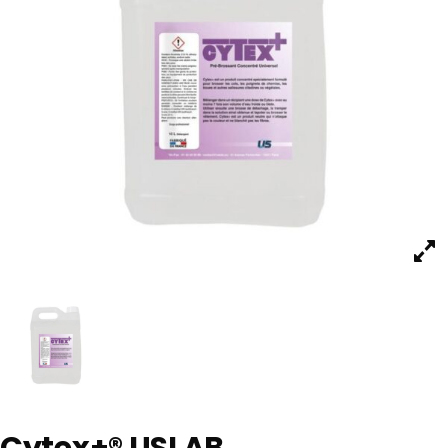
Cytex+® USLAB