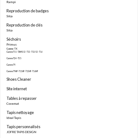
Rampi
Reproduction de badges
Silca
Reproduction de clés
Silca
Séchoirs
Primus
Gamme TX
Gamme T11 - TAMS13 - T13 - T13/13 - T16
Gamme T24 - T35
Gamme T9
Gamme T9HP - T11HP - T13HP - T16HP
Shoes Cleaner
Site internet
Tables à repasser
Covemat
Tapis nettoyage
Ideal Tapis
Tapis personnalisés
JOFRE TAPIS DESIGN