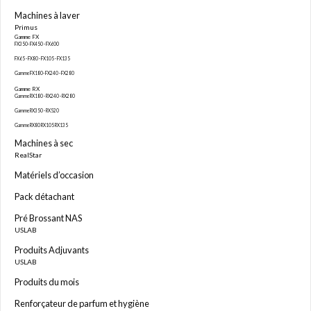
Machines à laver
Primus
Gamme FX
FX350- FX450 - FX600
FX65 - FX80 - FX105 - FX135
Gamme FX180- FX240 - FX280
Gamme RX
Gamme RX180 - RX240 - RX280
Gamme RX350 - RX520
Gamme RX80 RX105 RX135
Machines à sec
RealStar
Matériels d’occasion
Pack détachant
Pré Brossant NAS
USLAB
Produits Adjuvants
USLAB
Produits du mois
Renforçateur de parfum et hygiène