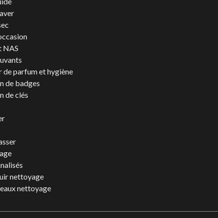
uide
laver
sec
occasion
t NAS
juvants
 de parfum et hygiène
n de badges
n de clés
er
asser
yage
nalisés
uir nettoyage
eaux nettoyage