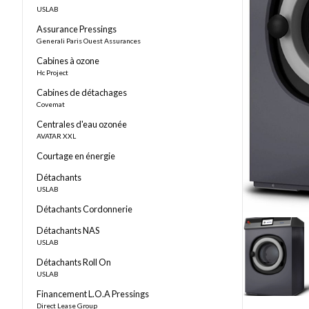
USLAB
Assurance Pressings
Generali Paris Ouest Assurances
Cabines à ozone
Hc Project
Cabines de détachages
Covemat
Centrales d'eau ozonée
AVATAR XXL
Courtage en énergie
Détachants
USLAB
Détachants Cordonnerie
Détachants NAS
USLAB
Détachants Roll On
USLAB
Financement L.O.A Pressings
Direct Lease Group