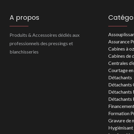
A propos
Catégor
Assouplissa
Produits & Accessoires dédiés aux
Assurance P
professionnels des pressings et
Cabines à o
blanchisseries
Cabines de 
Centrales d’
Courtage en
Détachants
Détachants 
Détachants
Détachants 
Financement
Formation P
Gravure de 
Hygiènisant