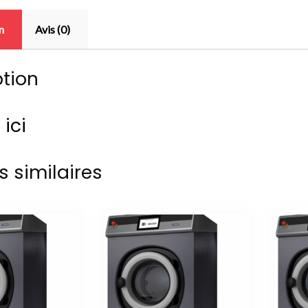
n
Avis (0)
ption
 ici
s similaires