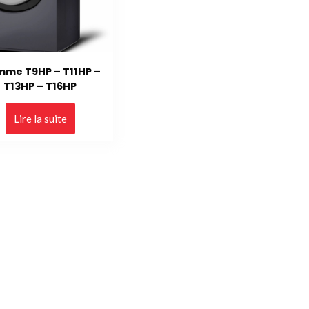
me T9HP – T11HP –
T13HP – T16HP
Lire la suite