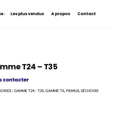
ue
Les plus vendus
A propos
Contact
mme T24 – T35
s contacter
ORIES :
GAMME T24 - T35
,
GAMME TX
,
PRIMUS
,
SÉCHOIRS