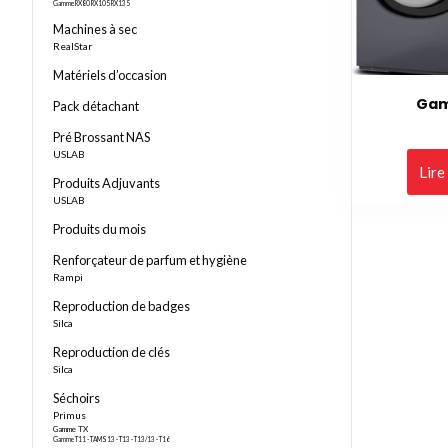
Gamme RX80 RX105 RX135
Machines à sec
RealStar
Matériels d’occasion
Gam
Pack détachant
Pré Brossant NAS
USLAB
Lire
Produits Adjuvants
USLAB
Produits du mois
Renforçateur de parfum et hygiène
Rampi
Reproduction de badges
Silca
Reproduction de clés
Silca
Séchoirs
Primus
Gamme TX
Gamme T11 - TAMS13 - T13 - T13/13 - T16