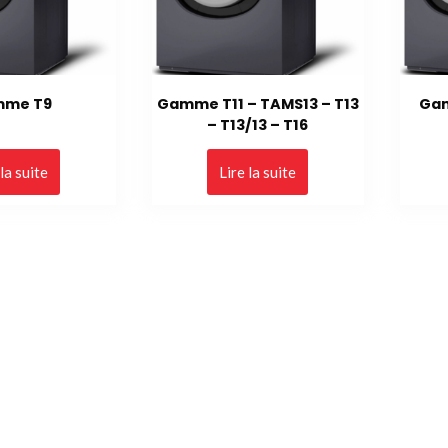
me T9
Gamme T11 – TAMS13 – T13
Gam
– T13/13 – T16
 la suite
Lire la suite