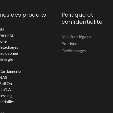
ies des produits
Politique et
confidentialité
nts
ressings
Mentions légales
zone
Politique
détachages
Crédit images
eau ozonée
 énergie
Cordonnerie
 NAS
Roll On
 L.O.A
ressing
médailles