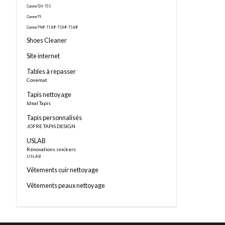
Gamme T24 - T35
Gamme T9
Gamme T9HP - T11HP - T13HP - T16HP
Shoes Cleaner
Site internet
Tables à repasser
Covemat
Tapis nettoyage
Ideal Tapis
Tapis personnalisés
JOFRE TAPIS DESIGN
USLAB
Rénovations snickers
USLAB
Vêtements cuir nettoyage
Vêtements peaux nettoyage