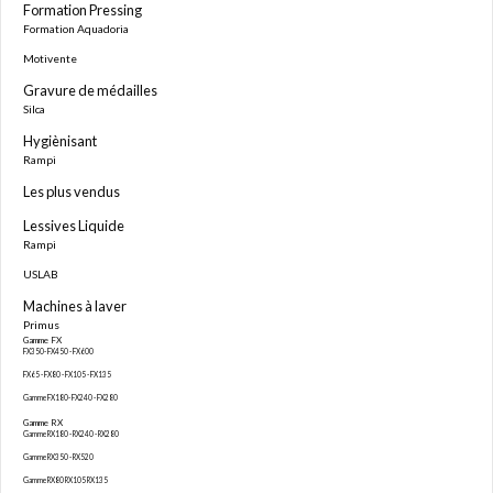
Formation Pressing
Formation Aquadoria
Motivente
Gravure de médailles
Silca
Hygiènisant
Rampi
Les plus vendus
Lessives Liquide
Rampi
USLAB
Machines à laver
Primus
Gamme FX
FX350- FX450 - FX600
FX65 - FX80 - FX105 - FX135
Gamme FX180- FX240 - FX280
Gamme RX
Gamme RX180 - RX240 - RX280
Gamme RX350 - RX520
Gamme RX80 RX105 RX135