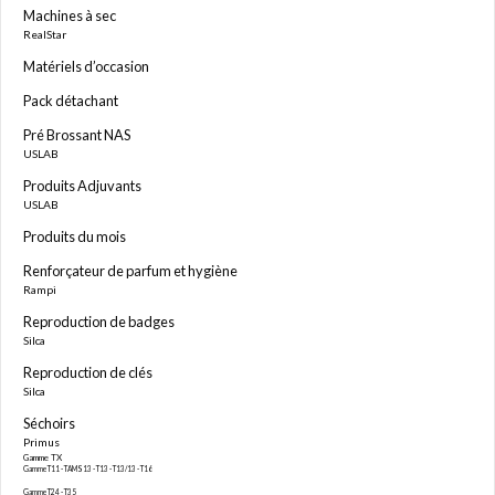
Machines à sec
RealStar
Matériels d’occasion
Pack détachant
Pré Brossant NAS
USLAB
Produits Adjuvants
USLAB
Produits du mois
Renforçateur de parfum et hygiène
Rampi
Reproduction de badges
Silca
Reproduction de clés
Silca
Séchoirs
Primus
Gamme TX
Gamme T11 - TAMS13 - T13 - T13/13 - T16
Gamme T24 - T35