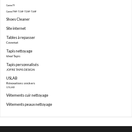
Gamme T9
Gamme T9HP - T11HP - T13HP - T16HP
Shoes Cleaner
Site internet
Tables à repasser
Covemat
Tapis nettoyage
Ideal Tapis
Tapis personnalisés
JOFRE TAPIS DESIGN
USLAB
Rénovations snickers
USLAB
Vêtements cuir nettoyage
Vêtements peaux nettoyage