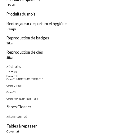
USLAB
Produits du mois
Renforçateur de parfum et hygiène
Rampi
Reproduction de badges
Silca
Reproduction de clés
Silca
Séchoirs
Primus
Gamme TX
Gamme T11 - TAMS13 - T13 - T13/13 - T16
Gamme T24 - T35
Gamme T9
Gamme T9HP - T11HP - T13HP - T16HP
Shoes Cleaner
Site internet
Tables à repasser
Covemat