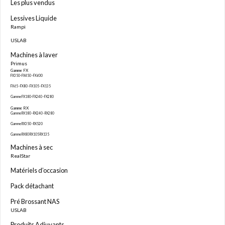
Les plus vendus
Lessives Liquide
Rampi
USLAB
Machines à laver
Primus
Gamme FX
FX350- FX450 - FX600
FX65 - FX80 - FX105 - FX135
Gamme FX180- FX240 - FX280
Gamme RX
Gamme RX180 - RX240 - RX280
Gamme RX350 - RX520
Gamme RX80 RX105 RX135
Machines à sec
RealStar
Matériels d’occasion
Pack détachant
Pré Brossant NAS
USLAB
Produits Adjuvants